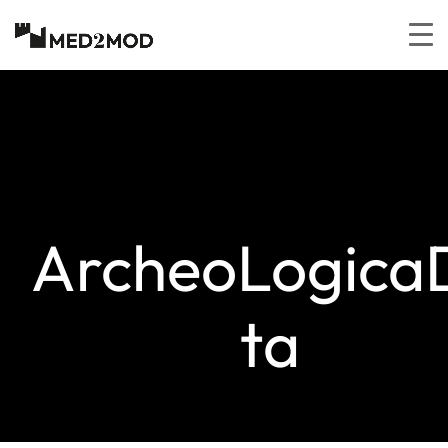
Salta al
contenuto
ArcheoLogica
ta