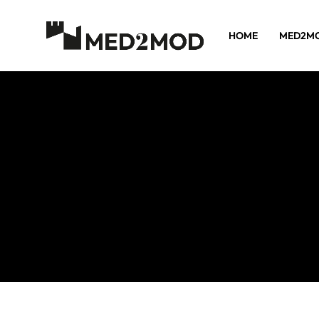
HOME
MED2M
Salta al
contenuto