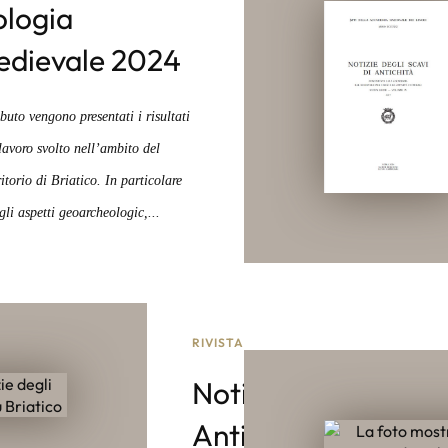
logia
edievale 2024
buto vengono presentati i risultati
lavoro svolto nell’ambito del
ritorio di Briatico. In particolare
gli aspetti geoarcheologic,...
RIVISTA
Notizie degli Scavi 
Antichità 2023