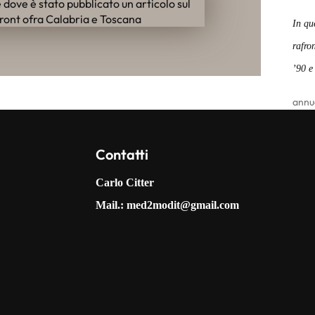
In qu
rafron
’90 e
annu
Contatti
Carlo Citter
Mail.:
med2modit@gmail.com